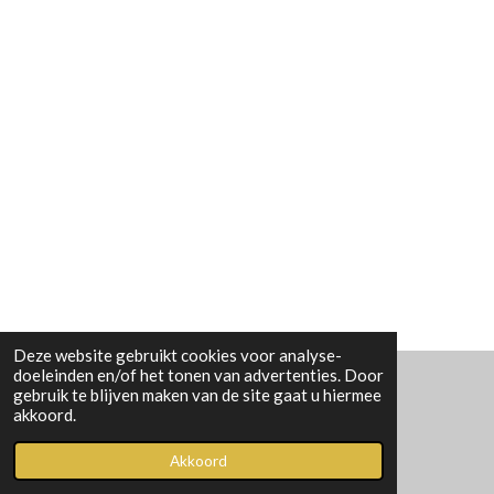
Deze website gebruikt cookies voor analyse-
doeleinden en/of het tonen van advertenties. Door
gebruik te blijven maken van de site gaat u hiermee
© 2023 - 2026 TimberTree
akkoord.
Powered by
JouwWeb
Akkoord